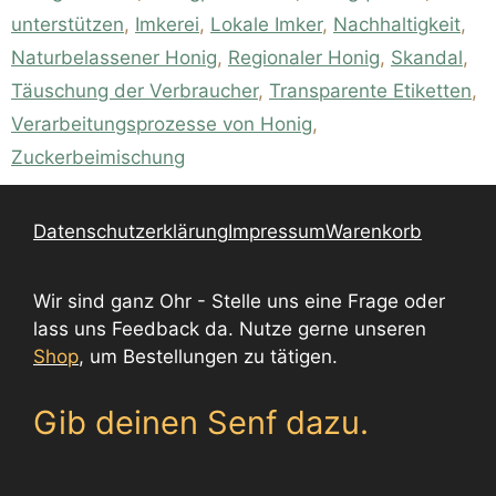
unterstützen
,
Imkerei
,
Lokale Imker
,
Nachhaltigkeit
,
Naturbelassener Honig
,
Regionaler Honig
,
Skandal
,
Täuschung der Verbraucher
,
Transparente Etiketten
,
Verarbeitungsprozesse von Honig
,
Zuckerbeimischung
Datenschutzerklärung
Impressum
Warenkorb
Wir sind ganz Ohr - Stelle uns eine Frage oder
lass uns Feedback da. Nutze gerne unseren
Shop
, um Bestellungen zu tätigen.
Gib deinen Senf dazu.