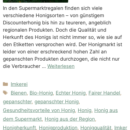
In den Supermarktregalen finden sich viele
verschiedene Honigsorten – von günstigem
Discounterhonig bis hin zu teureren, angeblich
regionalen Produkten. Doch die Qualität und
Herkunft des Honigs ist nicht immer so, wie sie auf
den Etiketten versprochen wird. Der Honigmarkt ist
leider von einer erschreckend hohen Zahl an
gepanschten Produkten durchzogen, die nicht nur
die Verbraucher …
Weiterlesen
Kategorien
Imkerei
Schlagwörter
Bienen
,
Bio-Honig
,
Echter Honig
,
Fairer Handel
,
gepanschter
,
gepanschter Honig
,
Gesundheitsvorteile von Honig
,
Honig
,
Honig aus
dem Supermarkt
,
Honig aus der Region
,
Honigherkunft
,
Honigproduktion
,
Honigqualität
,
Imker