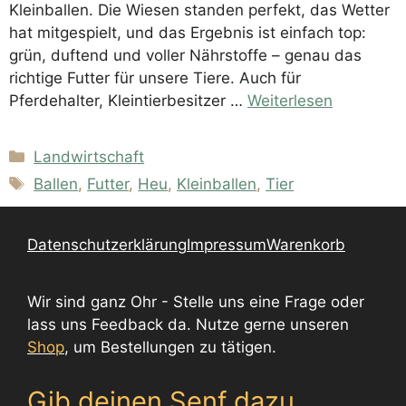
Kleinballen. Die Wiesen standen perfekt, das Wetter
hat mitgespielt, und das Ergebnis ist einfach top:
grün, duftend und voller Nährstoffe – genau das
richtige Futter für unsere Tiere. Auch für
Pferdehalter, Kleintierbesitzer …
Weiterlesen
Kategorien
Landwirtschaft
Schlagwörter
Ballen
,
Futter
,
Heu
,
Kleinballen
,
Tier
Datenschutzerklärung
Impressum
Warenkorb
Wir sind ganz Ohr - Stelle uns eine Frage oder
lass uns Feedback da. Nutze gerne unseren
Shop
, um Bestellungen zu tätigen.
Gib deinen Senf dazu.