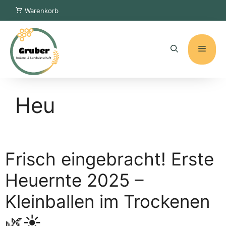
Zum
Warenkorb
Inhalt
springen
Menü
Heu
Frisch eingebracht! Erste
Heuernte 2025 –
Kleinballen im Trockenen
🌿☀️