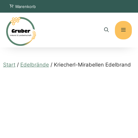
Zum
Warenkorb
Inhalt
springen
Menü
Start
/
Edelbrände
/ Kriecherl-Mirabellen Edelbrand