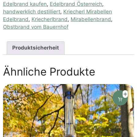
Edelbrand kaufen
,
Edelbrand Österreich
,
handwerklich destilliert
,
Kriecherl Mirabellen
Edelbrand
,
Kriecherlbrand
,
Mirabellenbrand
,
Obstbrand vom Bauernhof
Produktsicherheit
Ähnliche Produkte
Dieses
Produkt
weist
mehrere
Varianten
auf.
Die