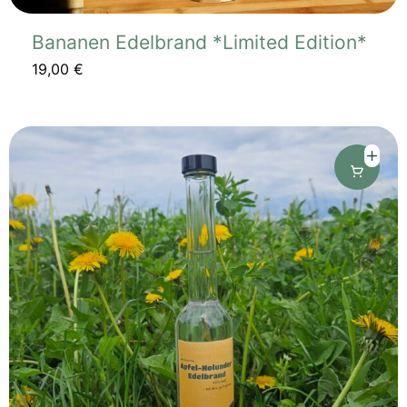
Bananen Edelbrand *Limited Edition*
19,00
€
Dieses
Produkt
weist
mehrere
Varianten
auf.
Die
Optionen
können
auf
der
Produktseite