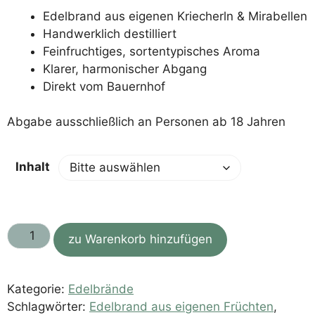
Edelbrand aus eigenen Kriecherln & Mirabellen
Handwerklich destilliert
Feinfruchtiges, sortentypisches Aroma
Klarer, harmonischer Abgang
Direkt vom Bauernhof
Abgabe ausschließlich an Personen ab 18 Jahren
Inhalt
Kriecherl-
zu Warenkorb hinzufügen
Mirabellen
Edelbrand
Menge
Kategorie:
Edelbrände
Schlagwörter:
Edelbrand aus eigenen Früchten
,