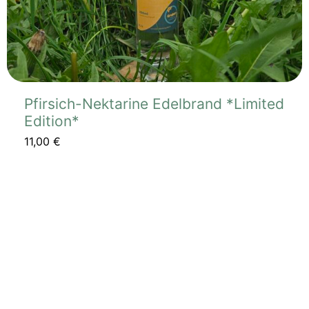
gewählt
werden
Pfirsich-Nektarine Edelbrand *Limited
Edition*
11,00
€