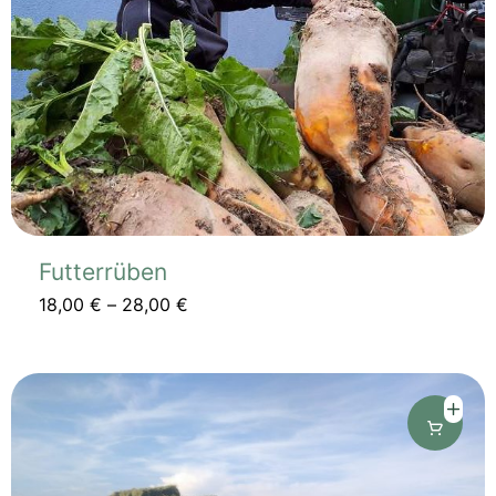
auf
der
Produktseite
gewählt
werden
Futterrüben
18,00
€
–
28,00
€