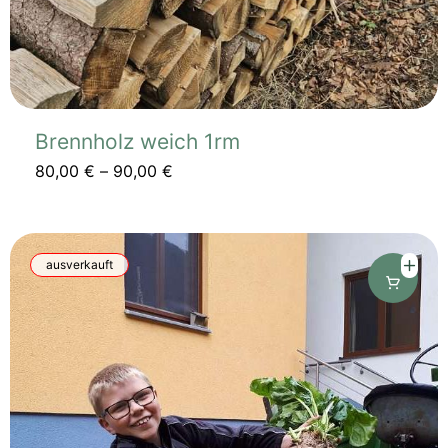
werden
Brennholz weich 1rm
80,00
€
–
90,00
€
Dieses
ausverkauft
Produkt
weist
mehrere
Varianten
auf.
Die
Optionen
können