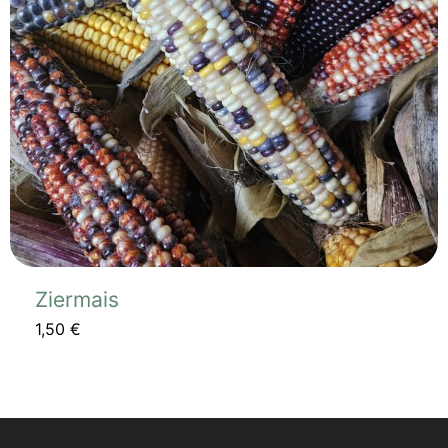
Ziermais
1,50
€