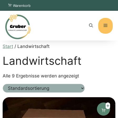
Zum
Warenkorb
Inhalt
springen
Menü
Start
/ Landwirtschaft
Landwirtschaft
Alle 9 Ergebnisse werden angezeigt